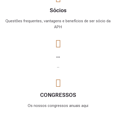
6
Sócios
E
nt
Questões frequentes, vantagens e benefícios de ser sócio da
r
APH
e
lu
z
e
s
e
s
...
o
m
b
...
r
a
s:
v
CONGRESSOS
el
h
a
CONGRESSOS
s
p
e
Os nossos congressos anuais aqui
r
s
p