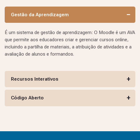
a
d
a
Gestão da Aprendizagem
In
q
ui
si
É um sistema de gestão de aprendizagem: O Moodle é um AVA
ç
que permite aos educadores criar e gerenciar cursos online,
ã
o
incluindo a partilha de materiais, a atribuição de atividades e a
-
avaliação de alunos e formandos.
T
u
r
m
a
2
Recursos Interativos
E
nt
Código Aberto
r
e
lu
z
e
s
e
s
o