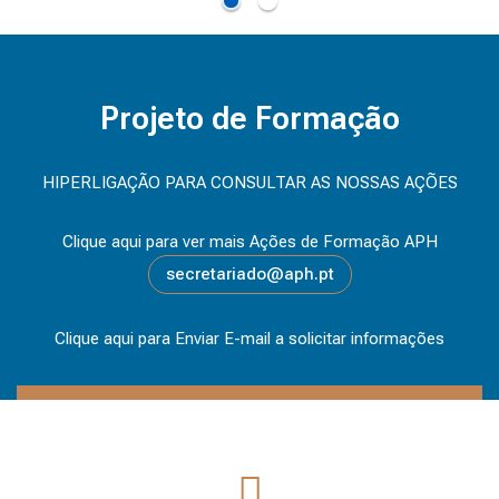
Contrair tudo
A
N
Projeto de Formação
O
L
HIPERLIGAÇÃO PARA CONSULTAR AS NOSSAS AÇÕES
E
T
I
Clique aqui para ver mais Ações de Formação APH
V
secretariado@aph.pt
O
2
Clique aqui para Enviar E-mail a solicitar informações
0
2
5
-
2
0
Sócios
2